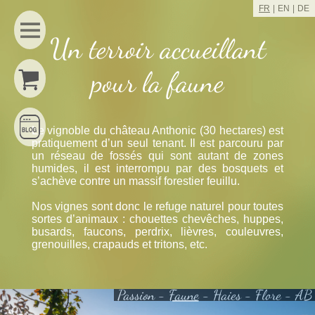
FR
EN
DE
Un terroir accueillant
pour la faune
Le vignoble du château Anthonic (30 hectares) est
pratiquement d’un seul tenant. Il est parcouru par
un réseau de fossés qui sont autant de zones
humides, il est interrompu par des bosquets et
s’achève contre un massif forestier feuillu.
Nos vignes sont donc le refuge naturel pour toutes
sortes d’animaux : chouettes chevêches, huppes,
busards, faucons, perdrix, lièvres, couleuvres,
grenouilles, crapauds et tritons, etc.
Passion
-
Faune
-
Haies
-
Flore
-
AB