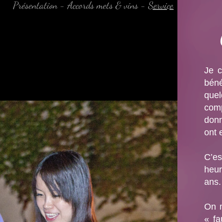
Présentation
-
Accords mets & vins
-
Service
Je c
béné
quel
comp
donn
ont 
C’e
heur
ans.
On 
« fa