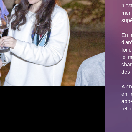
n’es
mêm
supé
En r
d'a
fond
le m
char
des 
A ch
en 
appe
tel 